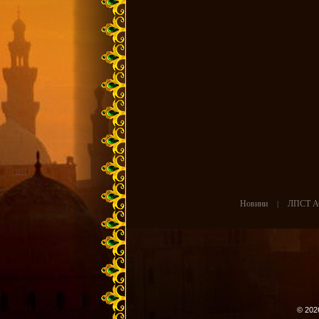
Новини
|
ЛПСТ А
© 202