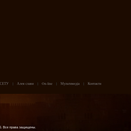
СЕТУ
|
Алея слави
|
On-line
|
Мультимедіа
|
Контакти
6. Все права защищены.