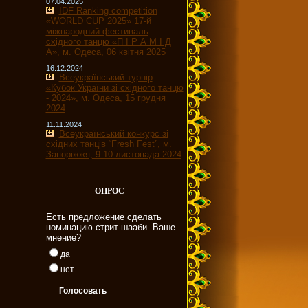
07.04.2025
IDF Ranking competition
«WORLD CUP 2025» 17-й
міжнародний фестиваль
східного танцю «П І Р А М І Д
А», м. Одеса, 06 квітня 2025
16.12.2024
Всеукраїнський турнір
«Кубок України зі східного танцю
- 2024», м. Одеса, 15 грудня
2024
11.11.2024
Всеукраїнський конкурс зі
східних танців “Fresh Fest”, м.
Запоріжжя, 9-10 листопада 2024
ОПРОС
Есть предложение сделать
номинацию стрит-шааби. Ваше
мнение?
да
нет