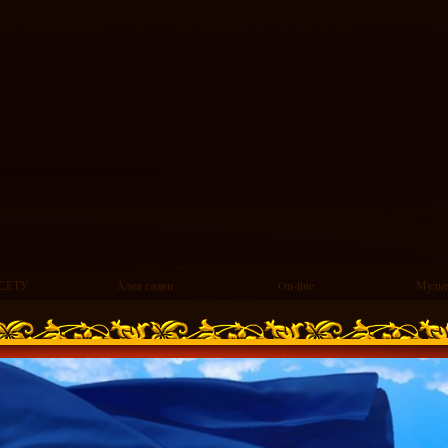
СЕТУ
Алея слави
On-line
Мульт