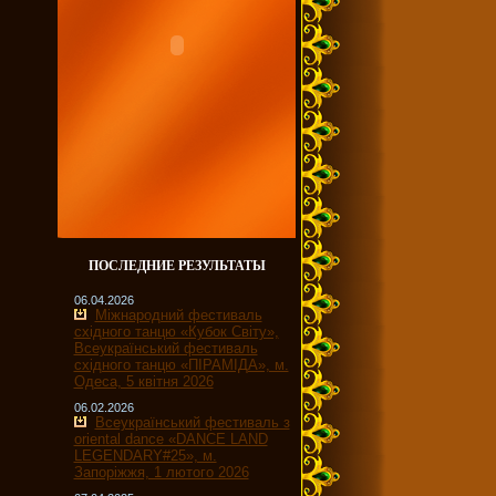
ПОСЛЕДНИЕ РЕЗУЛЬТАТЫ
06.04.2026
Міжнародний фестиваль
східного танцю «Кубок Світу»,
Всеукраїнський фестиваль
східного танцю «ПІРАМІДА», м.
Одеса, 5 квітня 2026
06.02.2026
Всеукраїнський фестиваль з
oriental dance «DANCE LAND
LEGENDARY#25», м.
Запоріжжя, 1 лютого 2026