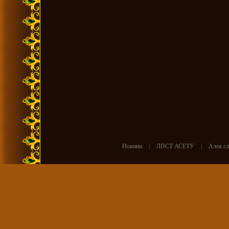
Новини
|
ЛПСТ АСЕТУ
|
Алея сл