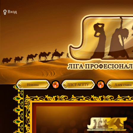
Вход
Новини
ЛПСТ АСЕТУ
Алея слави