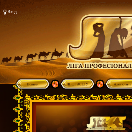
Вход
Новини
ЛПСТ АСЕТУ
Алея слави