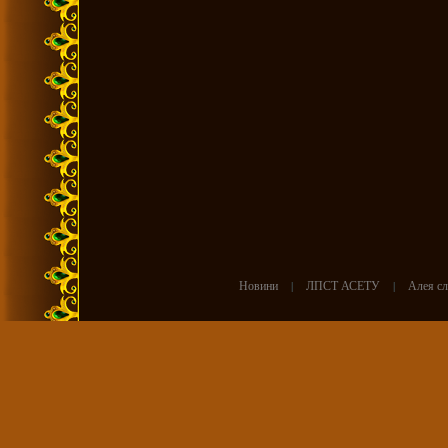
Новини
|
ЛПСТ АСЕТУ
|
Алея сл