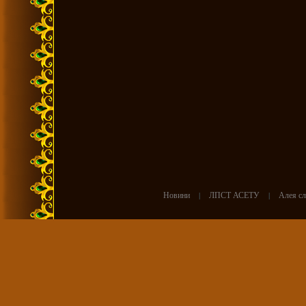
Новини
|
ЛПСТ АСЕТУ
|
Алея сл