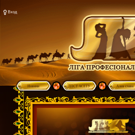
Вход
Новини
ЛПСТ АСЕТУ
Алея слави